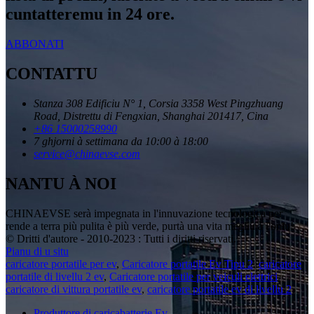
cuntatteremu in 24 ore.
ABBONATI
CONTATTU
Stanza 308 Edificiu N° 1, Corsia 3358 West Pingzhuang
Road, Distrettu di Fengxian, Shanghai 201417, Cina
+86 15000258990
7 ghjorni à settimana da 10:00 à 18:00
service@chinaevse.com
NANTU À NOI
CHINAEVSE serà impegnata in l'innuvazione tecnologica per
rende a terra più pulita è più verde, purtà una vita megliu à l'omu!
© Dritti d'autore - 2010-2023 : Tutti i diritti riservati.
Pianu di u situ
caricatore portatile per ev
,
Caricatore portatile Ev Tipu 2
,
caricatore
portatile di livellu 2 ev
,
Caricatore portatile per veiculi elettrici
,
caricatore di vittura portatile ev
,
caricatore portatile ev di livellu 2
,
Produttore di caricabatterie Ev