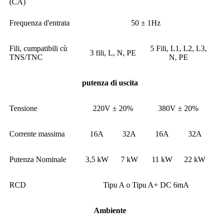
(CA)
Frequenza d'entrata
50 ± 1Hz
Fili, cumpatibili cù
5 Fili, L1, L2, L3,
3 fili, L, N, PE
TNS/TNC
N, PE
putenza di uscita
Tensione
220V ± 20%
380V ± 20%
Corrente massima
16A
32A
16A
32A
Putenza Nominale
3,5 kW
7 kW
11 kW
22 kW
RCD
Tipu A o Tipu A+ DC 6mA
Ambiente