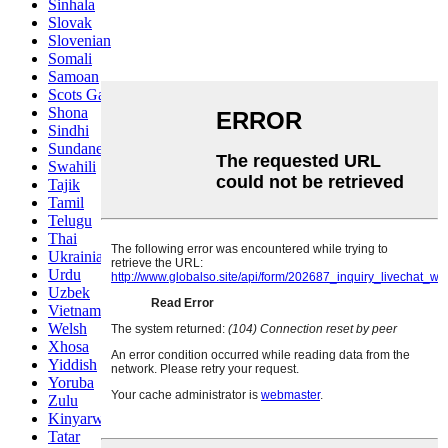
Sinhala
Slovak
Slovenian
Somali
Samoan
Scots Gaelic
Shona
Sindhi
Sundanese
Swahili
Tajik
Tamil
Telugu
Thai
Ukrainian
Urdu
Uzbek
Vietnamese
Welsh
Xhosa
Yiddish
Yoruba
Zulu
Kinyarwanda
Tatar