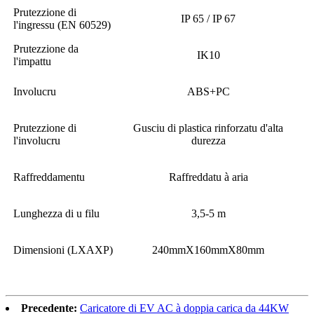
Prutezzione di
IP 65 / IP 67
l'ingressu (EN 60529)
Prutezzione da
IK10
l'impattu
Involucru
ABS+PC
Prutezzione di
Gusciu di plastica rinforzatu d'alta
l'involucru
durezza
Raffreddamentu
Raffreddatu à aria
Lunghezza di u filu
3,5-5 m
Dimensioni (LXAXP)
240mmX160mmX80mm
Precedente:
Caricatore di EV AC à doppia carica da 44KW