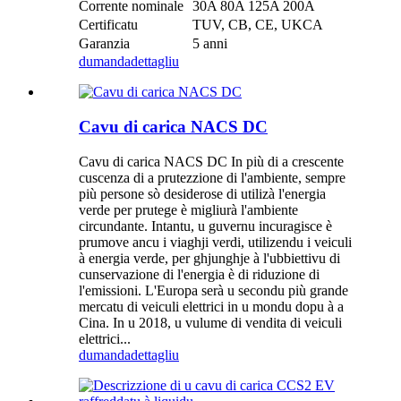
Corrente nominale
30A 80A 125A 200A
Certificatu
TUV, CB, CE, UKCA
Garanzia
5 anni
dumanda
dettagliu
Cavu di carica NACS DC
Cavu di carica NACS DC In più di a crescente
cuscenza di a prutezzione di l'ambiente, sempre
più persone sò desiderose di utilizà l'energia
verde per prutege è migliurà l'ambiente
circundante. Intantu, u guvernu incuragisce è
prumove ancu i viaghji verdi, utilizendu i veiculi
à energia verde, per ghjunghje à l'ubbiettivu di
cunservazione di l'energia è di riduzione di
l'emissioni. L'Europa serà u secondu più grande
mercatu di veiculi elettrici in u mondu dopu à a
Cina. In u 2018, u vulume di vendita di veiculi
elettrici...
dumanda
dettagliu