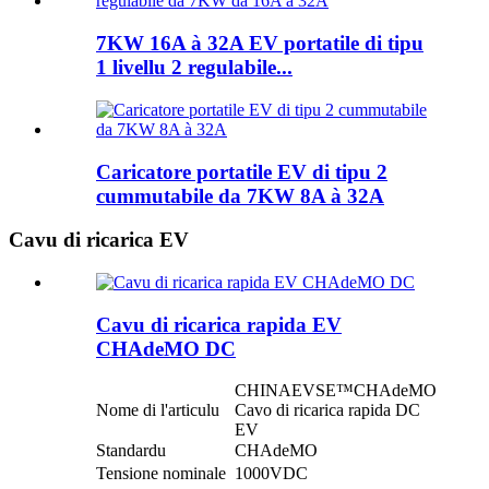
7KW 16A à 32A EV portatile di tipu
1 livellu 2 regulabile...
Caricatore portatile EV di tipu 2
cummutabile da 7KW 8A à 32A
Cavu di ricarica EV
Cavu di ricarica rapida EV
CHAdeMO DC
CHINAEVSE™️CHAdeMO
Nome di l'articulu
Cavo di ricarica rapida DC
EV
Standardu
CHAdeMO
Tensione nominale
1000VDC