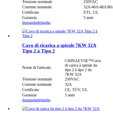
Tensione nominale
250VAC
Corrente nominale
32A/40A/48A/80
Certificatu
ETL, UL
Garanzia
5 anni
dumanda
dettagliu
Cavo di ricarica a spirale 7KW 32A
Tipu 2 à Tipu 2
CHINAEVSE™️Cavu
di carica à spirale da
Nome di l'articulu
tipu 2 à tipu 2 da
7KW 32A
Tensione nominale
250VAC
Corrente nominale
32A
Certificatu
CE, TÜV, UL
Garanzia
5 anni
dumanda
dettagliu