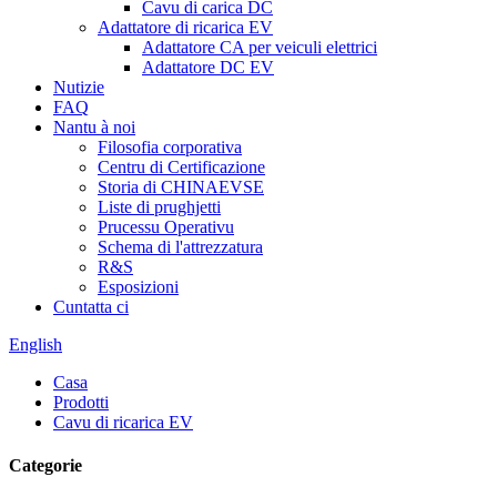
Cavu di carica DC
Adattatore di ricarica EV
Adattatore CA per veiculi elettrici
Adattatore DC EV
Nutizie
FAQ
Nantu à noi
Filosofia corporativa
Centru di Certificazione
Storia di CHINAEVSE
Liste di prughjetti
Prucessu Operativu
Schema di l'attrezzatura
R&S
Esposizioni
Cuntatta ci
English
Casa
Prodotti
Cavu di ricarica EV
Categorie