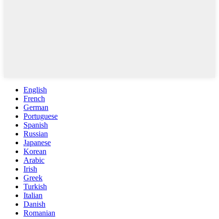
English
French
German
Portuguese
Spanish
Russian
Japanese
Korean
Arabic
Irish
Greek
Turkish
Italian
Danish
Romanian