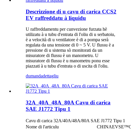
Descrizzione di u cavu di carica CCS2
EV raffreddatu à liquidu
U raffreddamentu per cunvezione furzata hè
utilizatu à u tubu d'entrata di l'oliu di u serbatoiu,
è a velocità di u ventilatore è di a pompa serà
regulata da una tensione di 0 ~ 5 V. U flussu è a
pressione di u sistema sò monitorati da un
misuratore di flussu è un manometru. U
misuratore di flussu è u manometru ponu esse
piazzati à u tubu d'entrata o di uscita di l'oliu.
dumanda
dettagliu
32A_40A_48A_80A Cavu di carica
SAE J1772 Tipu 1
Cavu di carica 32A/40A/48A/80A SAE J1772 Tipu 1
Nome di l'articulu
CHINAEVSE™️Cavi