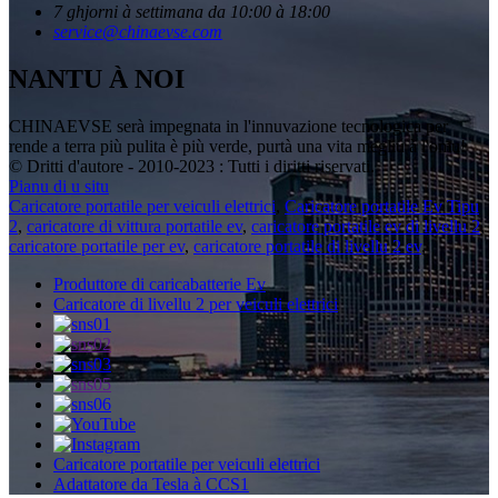
7 ghjorni à settimana da 10:00 à 18:00
service@chinaevse.com
NANTU À NOI
CHINAEVSE serà impegnata in l'innuvazione tecnologica per
rende a terra più pulita è più verde, purtà una vita megliu à l'omu!
© Dritti d'autore - 2010-2023 : Tutti i diritti riservati.
Pianu di u situ
Caricatore portatile per veiculi elettrici
,
Caricatore portatile Ev Tipu
2
,
caricatore di vittura portatile ev
,
caricatore portatile ev di livellu 2
,
caricatore portatile per ev
,
caricatore portatile di livellu 2 ev
,
Produttore di caricabatterie Ev
Caricatore di livellu 2 per veiculi elettrici
Caricatore portatile per veiculi elettrici
Adattatore da Tesla à CCS1