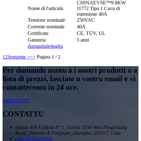
CHINAEVSE™️9.8KW
Nome di l'articulu
J1772 Tipu 1 Cavu di
estensione 40A
Tensione nominale
250VAC
Corrente nominale
40A
Certificatu
CE, TÜV, UL
Garanzia
5 anni
dumanda
dettagliu
1
2
Seguente >
>>
Pagina 1 / 2
Per dumande nantu à i nostri prudutti o a
lista di prezzi, lasciate u vostru email è vi
cuntatteremu in 24 ore.
ABBONATI
CONTATTU
Stanza 308 Edificiu N° 1, Corsia 3358 West Pingzhuang
Road, Distrettu di Fengxian, Shanghai 201417, Cina
+86 15000258990