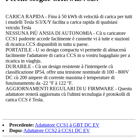
CARICA RAPIDA - Finu à 50 kWh di velocità di carica per tutti
i mudelli Tesla S/3/X/Y facilita a carica rapida di qualsiasi
veiculu Tesla
NESSUNA PIÙ ANSIA DI AUTONOMIA - Cù u caricatore
CCS1 puderete accede facilmente è cunnette vi à tutte e stazioni
di ricarica CCS dispunibili in tuttu u paese.
PORTATILE - U so design compactu vi permette di almacenà
facilmente l'adattatore di carica CCS in u vostru bagagliaio per a
ricarica in viaghju.
DURABILE - Cù un design resistente à l'intemperie cù
classificazione IP54, offre una tensione nominale di 100 - 800V
DC cù 200 ampere di corrente massima è temperature di
funziunamentu da -22 °F à 122 °F.
AGGIORNAMENTI REGULARI DI U FIRMWARE - Questu
adattatore resterà aggiornatu cù l'ultimi tecnulugia è protokolli di
carica CCS è Tesla.
Precedente:
Adattatore CCS1 à GBT DC EV
Dopu:
Adattatore CCS2 à CCS1 DC EV