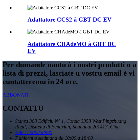
Adattatore CCS2 à GBT DC EV
Adattatore CHAdeMO à GBT DC
EV
Per dumande nantu à i nostri prudutti o a
lista di prezzi, lasciate u vostru email è vi
cuntatteremu in 24 ore.
ABBONATI
CONTATTU
Stanza 308 Edificiu N° 1, Corsia 3358 West Pingzhuang
Road, Distrettu di Fengxian, Shanghai 201417, Cina
+86 15000258990
7 ghjorni à settimana da 10:00 à 18:00