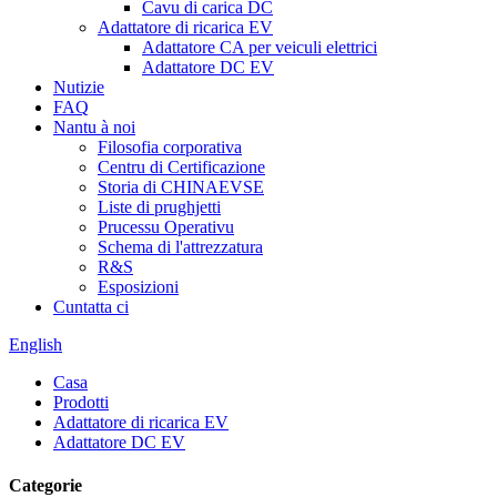
Cavu di carica DC
Adattatore di ricarica EV
Adattatore CA per veiculi elettrici
Adattatore DC EV
Nutizie
FAQ
Nantu à noi
Filosofia corporativa
Centru di Certificazione
Storia di CHINAEVSE
Liste di prughjetti
Prucessu Operativu
Schema di l'attrezzatura
R&S
Esposizioni
Cuntatta ci
English
Casa
Prodotti
Adattatore di ricarica EV
Adattatore DC EV
Categorie