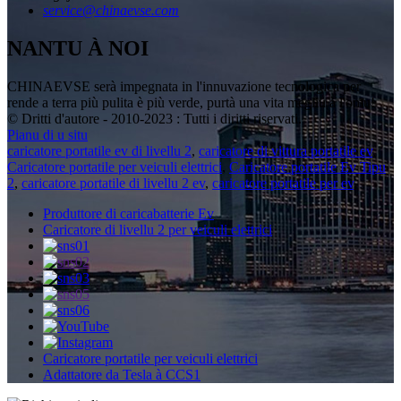
service@chinaevse.com
NANTU À NOI
CHINAEVSE serà impegnata in l'innuvazione tecnologica per
rende a terra più pulita è più verde, purtà una vita megliu à l'omu!
© Dritti d'autore - 2010-2023 : Tutti i diritti riservati.
Pianu di u situ
caricatore portatile ev di livellu 2
,
caricatore di vittura portatile ev
,
Caricatore portatile per veiculi elettrici
,
Caricatore portatile Ev Tipu
2
,
caricatore portatile di livellu 2 ev
,
caricatore portatile per ev
,
Produttore di caricabatterie Ev
Caricatore di livellu 2 per veiculi elettrici
Caricatore portatile per veiculi elettrici
Adattatore da Tesla à CCS1