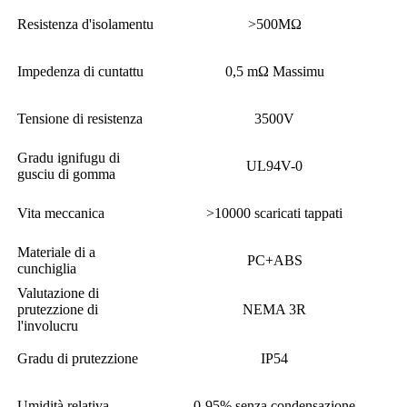
Resistenza d'isolamentu
>500MΩ
Impedenza di cuntattu
0,5 mΩ Massimu
Tensione di resistenza
3500V
Gradu ignifugu di
UL94V-0
gusciu di gomma
Vita meccanica
>10000 scaricati tappati
Materiale di a
PC+ABS
cunchiglia
Valutazione di
prutezzione di
NEMA 3R
l'involucru
Gradu di prutezzione
IP54
Umidità relativa
0-95% senza condensazione